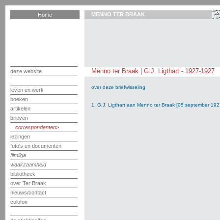
MENNO TER BRAAK
Home
Menno ter Braak | G.J. Ligthart - 1927-1927
deze website
over deze briefwisseling
leven en werk
boeken
1. G.J. Ligthart aan Menno ter Braak [05 september 192
artikelen
brieven
correspondenten
lezingen
foto's en documenten
filmliga
waakzaamheid
bibliotheek
over Ter Braak
nieuws/contact
colofon