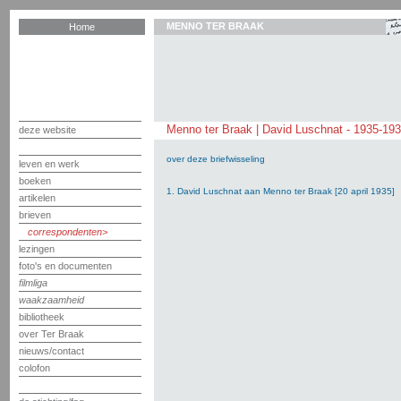
MENNO TER BRAAK
Home
Menno ter Braak | David Luschnat - 1935-19
deze website
over deze briefwisseling
leven en werk
boeken
1. David Luschnat aan Menno ter Braak [20 april 1935]
artikelen
brieven
correspondenten
lezingen
foto's en documenten
filmliga
waakzaamheid
bibliotheek
over Ter Braak
nieuws/contact
colofon