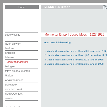
MENNO TER BRAAK
Home
Menno ter Braak | Jacob Mees - 1927-1928
deze website
over deze briefwisseling
leven en werk
boeken
1. Jacob Mees aan Menno ter Braak [30 september 192
artikelen
2. Jacob Mees aan Menno ter Braak [03 december 1927
brieven
3. Jacob Mees aan Menno ter Braak [26 januari 1928]
correspondenten
4. Jacob Mees aan Menno ter Braak [30 januari 1928]
lezingen
foto's en documenten
filmliga
waakzaamheid
bibliotheek
over Ter Braak
nieuws/contact
colofon