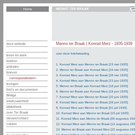
MENNO TER BRAAK
Home
Menno ter Braak | Konrad Merz - 1935-1939
deze website
over deze briefwisseling
leven en werk
boeken
1. Konrad Merz aan Menno ter Braak [23 mei 1935]
artikelen
2. Menno ter Braak aan Konrad Merz [24 mei 1935]
brieven
3. Konrad Merz aan Menno ter Braak [28 mei 1935]
correspondenten
4. Konrad Merz aan Menno ter Braak [15 juni 1935]
lezingen
5. Menno ter Braak aan Konrad Merz [18 juni 1935]
foto's en documenten
6. Menno ter Braak aan Konrad Merz [19 juni 1935]
filmliga
7. Konrad Merz aan Menno ter Braak [20 juni 1935]
waakzaamheid
8. Konrad Merz aan Menno ter Braak [28 juni 1935]
bibliotheek
9. Konrad Merz aan Menno ter Braak [01 juli 1935]
over Ter Braak
10. Konrad Merz aan Menno ter Braak [15 juli 1935]
nieuws/contact
11. Konrad Merz aan Menno ter Braak [06 augustus 193
colofon
12. Konrad Merz aan Menno ter Braak [14 augustus 193
13. Menno ter Braak aan Konrad Merz [22 augustus 193
14. Konrad Merz aan Menno ter Braak [16 september 1