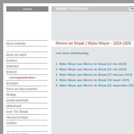
MENNO TER BRAAK
Home
Menno ter Braak | Wybo Meyer - 1924-1926
deze website
over deze briefwisseling
leven en werk
boeken
1. Wybo Meyer aan Menno ter Braak [12 mei 1924]
artikelen
2. Wybo Meyer aan Menno ter Braak [21 mei 1924]
brieven
3. Wybo Meyer aan Menno ter Braak [27 februari 1925]
correspondenten
4. Wybo Meyer aan Menno ter Braak [10 maart 1925]
lezingen
5. Wybo Meyer aan Menno ter Braak [02 september 192
foto's en documenten
filmliga
waakzaamheid
bibliotheek
over Ter Braak
nieuws/contact
colofon