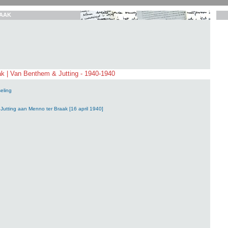
AAK
k | Van Benthem & Jutting - 1940-1940
eling
utting aan Menno ter Braak [16 april 1940]