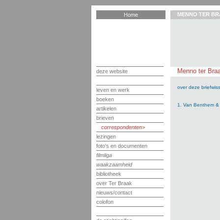
MENNO TER BR
Home
Menno ter Braa
deze website
over deze briefwiss
leven en werk
boeken
1. Van Benthem & J
artikelen
brieven
correspondenten
lezingen
foto's en documenten
filmliga
waakzaamheid
bibliotheek
over Ter Braak
nieuws/contact
colofon