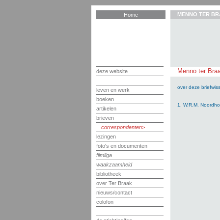
MENNO TER BR
Home
Menno ter Braa
deze website
over deze briefwiss
leven en werk
boeken
1. W.R.M. Noordho
artikelen
brieven
correspondenten
lezingen
foto's en documenten
filmliga
waakzaamheid
bibliotheek
over Ter Braak
nieuws/contact
colofon