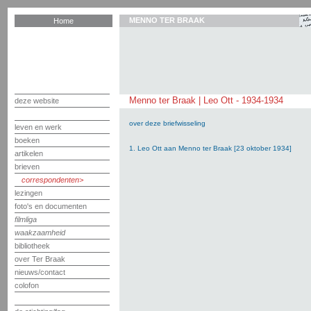
MENNO TER BRAAK
Home
Menno ter Braak | Leo Ott - 1934-1934
deze website
over deze briefwisseling
leven en werk
boeken
1. Leo Ott aan Menno ter Braak [23 oktober 1934]
artikelen
brieven
correspondenten
lezingen
foto's en documenten
filmliga
waakzaamheid
bibliotheek
over Ter Braak
nieuws/contact
colofon