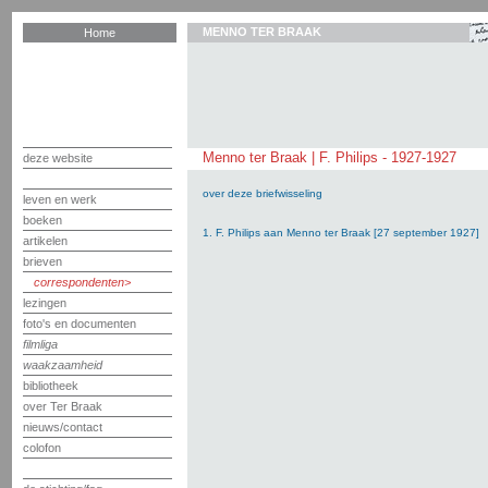
MENNO TER BRAAK
Home
Menno ter Braak | F. Philips - 1927-1927
deze website
over deze briefwisseling
leven en werk
boeken
1. F. Philips aan Menno ter Braak [27 september 1927]
artikelen
brieven
correspondenten
lezingen
foto's en documenten
filmliga
waakzaamheid
bibliotheek
over Ter Braak
nieuws/contact
colofon