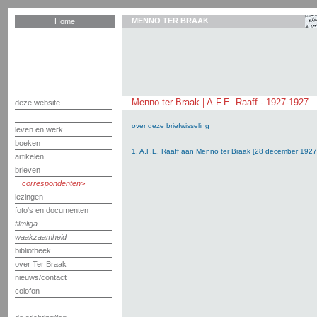
MENNO TER BRAAK
Home
Menno ter Braak | A.F.E. Raaff - 1927-1927
deze website
over deze briefwisseling
leven en werk
boeken
1. A.F.E. Raaff aan Menno ter Braak [28 december 1927
artikelen
brieven
correspondenten
lezingen
foto's en documenten
filmliga
waakzaamheid
bibliotheek
over Ter Braak
nieuws/contact
colofon