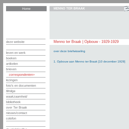
MENNO TER BRAAK
Home
Menno ter Braak | Opbouw - 1929-1929
deze website
over deze briefwisseling
leven en werk
boeken
1. Opbouw aan Menno ter Braak [10 december 1929]
artikelen
brieven
correspondenten
lezingen
foto's en documenten
filmliga
waakzaamheid
bibliotheek
over Ter Braak
nieuws/contact
colofon