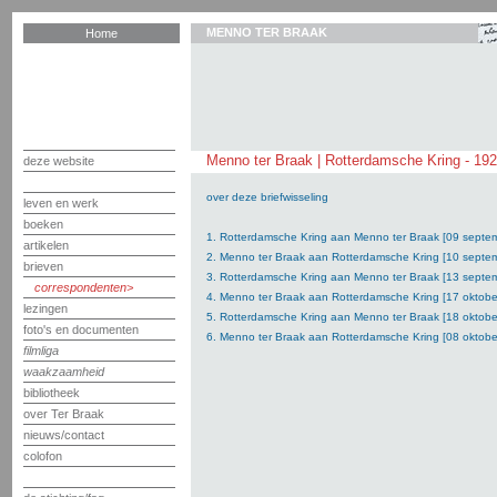
MENNO TER BRAAK
Home
Menno ter Braak | Rotterdamsche Kring - 19
deze website
over deze briefwisseling
leven en werk
boeken
1. Rotterdamsche Kring aan Menno ter Braak [09 septe
artikelen
2. Menno ter Braak aan Rotterdamsche Kring [10 septe
brieven
3. Rotterdamsche Kring aan Menno ter Braak [13 septe
correspondenten
4. Menno ter Braak aan Rotterdamsche Kring [17 oktobe
lezingen
5. Rotterdamsche Kring aan Menno ter Braak [18 oktobe
foto's en documenten
6. Menno ter Braak aan Rotterdamsche Kring [08 oktobe
filmliga
waakzaamheid
bibliotheek
over Ter Braak
nieuws/contact
colofon