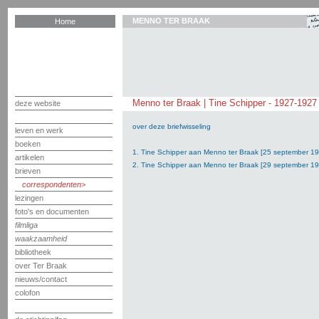
MENNO TER BRAAK
Home
Menno ter Braak | Tine Schipper - 1927-1927
deze website
over deze briefwisseling
leven en werk
boeken
1. Tine Schipper aan Menno ter Braak [25 september 1
artikelen
2. Tine Schipper aan Menno ter Braak [29 september 1
brieven
correspondenten
lezingen
foto's en documenten
filmliga
waakzaamheid
bibliotheek
over Ter Braak
nieuws/contact
colofon