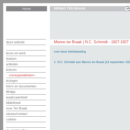
MENNO TER BRAAK
Home
Menno ter Braak | N.C. Schmidt - 1927-1927
deze website
over deze briefwisseling
leven en werk
boeken
1. N.C. Schmidt aan Menno ter Braak [14 september 19
artikelen
brieven
correspondenten
lezingen
foto's en documenten
filmliga
waakzaamheid
bibliotheek
over Ter Braak
nieuws/contact
colofon