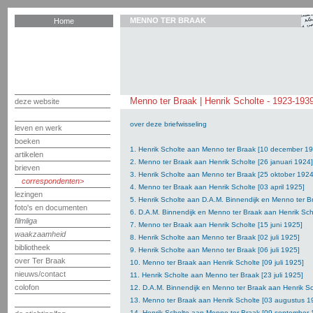
MENNO TER BRAAK
Home
Menno ter Braak | Henrik Scholte - 1923-193
deze website
over deze briefwisseling
leven en werk
boeken
1. Henrik Scholte aan Menno ter Braak [10 december 1
artikelen
2. Menno ter Braak aan Henrik Scholte [26 januari 1924]
brieven
3. Henrik Scholte aan Menno ter Braak [25 oktober 1924
correspondenten
4. Menno ter Braak aan Henrik Scholte [03 april 1925]
lezingen
5. Henrik Scholte aan D.A.M. Binnendijk en Menno ter Br
foto's en documenten
6. D.A.M. Binnendijk en Menno ter Braak aan Henrik Scho
filmliga
7. Menno ter Braak aan Henrik Scholte [15 juni 1925]
waakzaamheid
8. Henrik Scholte aan Menno ter Braak [02 juli 1925]
bibliotheek
9. Henrik Scholte aan Menno ter Braak [06 juli 1925]
over Ter Braak
10. Menno ter Braak aan Henrik Scholte [09 juli 1925]
nieuws/contact
11. Henrik Scholte aan Menno ter Braak [23 juli 1925]
colofon
12. D.A.M. Binnendijk en Menno ter Braak aan Henrik Sch
13. Menno ter Braak aan Henrik Scholte [03 augustus 1
14. Henrik Scholte aan Menno ter Braak [09 september 