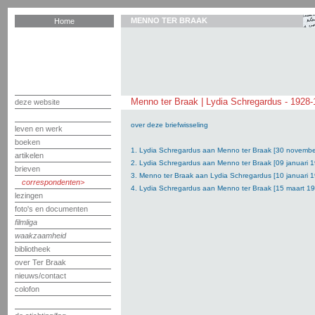
MENNO TER BRAAK
Home
Menno ter Braak | Lydia Schregardus - 1928
deze website
over deze briefwisseling
leven en werk
boeken
1. Lydia Schregardus aan Menno ter Braak [30 novembe
artikelen
2. Lydia Schregardus aan Menno ter Braak [09 januari 
brieven
3. Menno ter Braak aan Lydia Schregardus [10 januari 
correspondenten
4. Lydia Schregardus aan Menno ter Braak [15 maart 1
lezingen
foto's en documenten
filmliga
waakzaamheid
bibliotheek
over Ter Braak
nieuws/contact
colofon