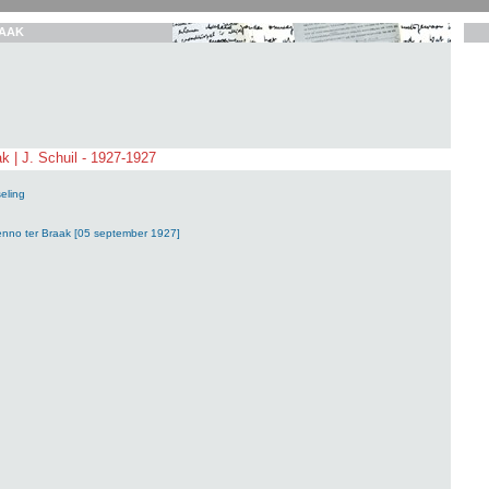
AAK
k | J. Schuil - 1927-1927
eling
enno ter Braak [05 september 1927]