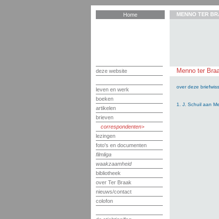
MENNO TER BR
Home
Menno ter Braa
deze website
over deze briefwiss
leven en werk
boeken
1. J. Schuil aan M
artikelen
brieven
correspondenten
lezingen
foto's en documenten
filmliga
waakzaamheid
bibliotheek
over Ter Braak
nieuws/contact
colofon