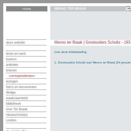
MENNO TER BRAAK
Home
Menno ter Braak | Grootouders Schultz - 193
deze website
over deze briefwisseling
leven en werk
boeken
1. Grootouders Schultz aan Menno ter Braak [24 januari
artikelen
brieven
correspondenten
lezingen
foto's en documenten
filmliga
waakzaamheid
bibliotheek
over Ter Braak
nieuws/contact
colofon