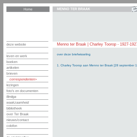
MENNO TER BRAAK
Home
Menno ter Braak | Charley Toorop - 1927-192
deze website
over deze briefwisseling
leven en werk
boeken
1. Charley Toorop aan Menno ter Braak [28 september 
artikelen
brieven
correspondenten
lezingen
foto's en documenten
filmliga
waakzaamheid
bibliotheek
over Ter Braak
nieuws/contact
colofon