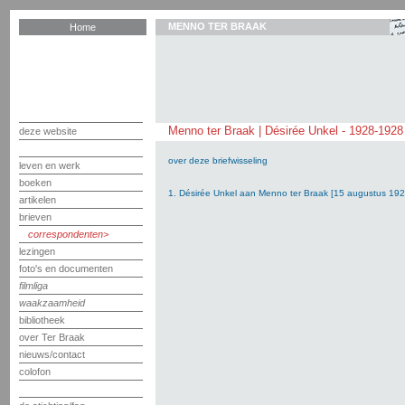
MENNO TER BRAAK
Home
Menno ter Braak | Désirée Unkel - 1928-1928
deze website
over deze briefwisseling
leven en werk
boeken
1. Désirée Unkel aan Menno ter Braak [15 augustus 192
artikelen
brieven
correspondenten
lezingen
foto's en documenten
filmliga
waakzaamheid
bibliotheek
over Ter Braak
nieuws/contact
colofon