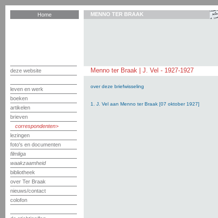
MENNO TER BRAAK
Home
Menno ter Braak | J. Vel - 1927-1927
deze website
over deze briefwisseling
leven en werk
boeken
1. J. Vel aan Menno ter Braak [07 oktober 1927]
artikelen
brieven
correspondenten
lezingen
foto's en documenten
filmliga
waakzaamheid
bibliotheek
over Ter Braak
nieuws/contact
colofon