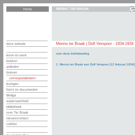
MENNO TER BRAAK
Home
Menno ter Braak | Dolf Verspoor - 1934-1934
deze website
over deze briefwisseling
leven en werk
boeken
1. Menno ter Braak aan Dolf Verspoor [12 februari 1934]
artikelen
brieven
correspondenten
lezingen
foto's en documenten
filmliga
waakzaamheid
bibliotheek
over Ter Braak
nieuws/contact
colofon