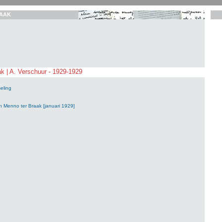
AAK
k | A. Verschuur - 1929-1929
eling
n Menno ter Braak [januari 1929]