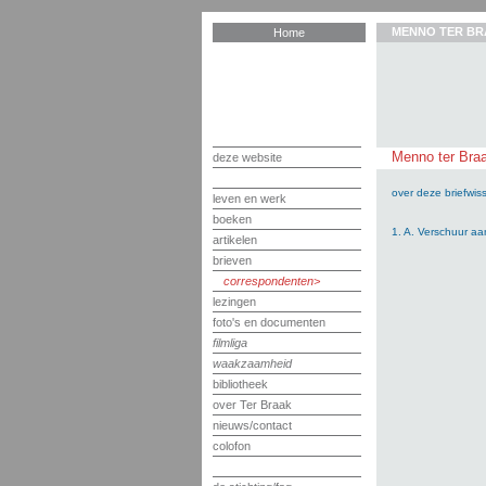
MENNO TER BR
Home
Menno ter Braa
deze website
over deze briefwiss
leven en werk
boeken
1. A. Verschuur aa
artikelen
brieven
correspondenten
lezingen
foto's en documenten
filmliga
waakzaamheid
bibliotheek
over Ter Braak
nieuws/contact
colofon