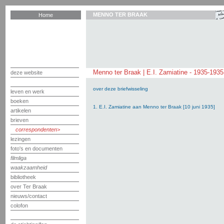
MENNO TER BRAAK
Home
Menno ter Braak | E.I. Zamiatine - 1935-1935
deze website
over deze briefwisseling
leven en werk
boeken
1. E.I. Zamiatine aan Menno ter Braak [10 juni 1935]
artikelen
brieven
correspondenten
lezingen
foto's en documenten
filmliga
waakzaamheid
bibliotheek
over Ter Braak
nieuws/contact
colofon