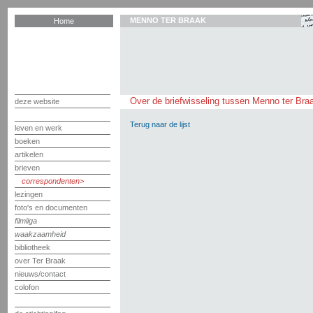
MENNO TER BRAAK
Home
Over de briefwisseling tussen Menno ter Braa
deze website
Terug naar de lijst
leven en werk
boeken
artikelen
brieven
correspondenten
lezingen
foto's en documenten
filmliga
waakzaamheid
bibliotheek
over Ter Braak
nieuws/contact
colofon