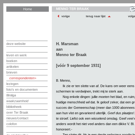
MENNO TER BRAAK
Home
vorige
terug naar lijst
volg
H. Marsman
deze website
aan
Menno ter Braak
leven en werk
boeken
[vóór 9 september 1931]
artikelen
brieven
correspondenten
B. Menno,
lezingen
Ik zie er ten slotte van af. De kans om weer eens 
foto's en documenten
schermen te verdwijnen, trekt mij te sterk aan.
filmliga
Nog enkele dingen: jullie
moeten
het blad, en ruim,
waakzaamheid
huidige menschheid
wil
dat. Ik geloof zeker, dat een g
bibliotheek
succes der Gemeenschap (meer dan 1000 abonnees!)
over Ter Braak
aan hun vlot en gevarieerd uiterlijk.
Geef dus plaatjes!
nieuws/contact
te stroef. Liefst ook een wisselend omslag. Geef
veel
e
anders wordt het niet veel anders dan een dikke V. Bl.
colofon
honoreert.-
Ten slotte dit: àls je een derde redacteur noodig he