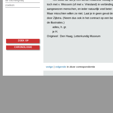
de stichting/faq
toch met v. Wessem (of met v. Vriesland) in verbinding.
zoeken
aangewezen menschen, en ieder natuurlijk veel beter
Maar misschien willen ze niet. Laat je in geen geval d
door Zijlstra. (Neem dus ook in het contract op een be
de illustraties.)
adieu, h. gr.
je H.
Origineel : Den Haag, Letterkundig Museum
ZOEK OP
CHRONOLOGIE
vorige
|
volgende
in
deze
correspondentie