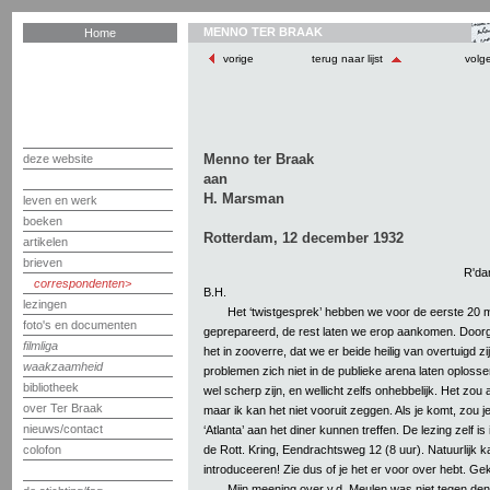
MENNO TER BRAAK
Home
vorige
terug naar lijst
volg
Menno ter Braak
deze website
aan
H. Marsman
leven en werk
boeken
Rotterdam, 12 december 1932
artikelen
brieven
R'da
correspondenten
B.H.
lezingen
Het ‘twistgesprek’ hebben we voor de eerste 20 
foto's en documenten
geprepareerd, de rest laten we erop aankomen. Doorg
filmliga
het in zooverre, dat we er beide heilig van overtuigd zi
waakzaamheid
problemen zich niet in de publieke arena laten oploss
bibliotheek
wel scherp zijn, en wellicht zelfs onhebbelijk. Het zou 
over Ter Braak
maar ik kan het niet vooruit zeggen. Als je komt, zou je
nieuws/contact
‘Atlanta’ aan het diner kunnen treffen. De lezing zelf i
de Rott. Kring, Eendrachtsweg 12 (8 uur). Natuurlijk k
colofon
introduceeren! Zie dus of je het er voor over hebt. Gek
Mijn meening over v.d. Meulen was niet tegen de