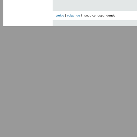
vorige
|
volgende
in
deze
correspondentie