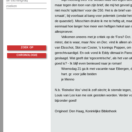
de stichting/faq
maar tegen den toon van zijn brief, die mij het gevoel ga
zoeken
niet mocht ‘oplichten’ voor die 50. Het is de brief va
smaak’, bij voorbaat al bang voor polemiek (
omdat
het 
de quaestie!). Misschien drukte ik me te heftig uit, ma
eenmaal hoe langer hoe meer een heftigen hekel aan
allesproever.
Volkomen
on
eens met je critiek op de ‘Fora’! Oct
minst, dat is waar, maar
Nov.
en
Dec.
vind ik alleen a
van Elsschot, Slot van Coster, 's konings Poppen, om 
ZOEK OP
gerechtvaardigd. En ook vond ik Eddy ditmaal in Pano
CHRONOLOGIE
geslaagd. Wat geeft dat ‘egocentrische’, als het van u
goed
is? - Ik blijf even benieuwd naar je roman!
Woensdag 21 ga ik met vacantie naar Eibergen, d
hart. gr. voor jullie beiden
je Menno
N.b. ‘Reineke Vos’ vind ik zelf
slecht
; ik stemde tegen,
Louis van Loo kan me ook gestolen worden. Verder v
bijzonder goed!
Origineel: Den Haag, Koninklijke Bibliotheek