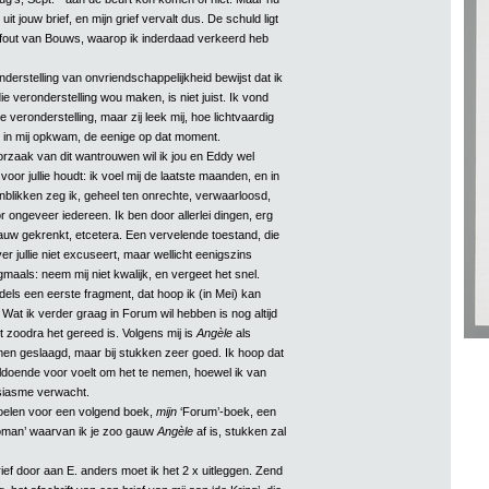
t uit jouw brief, en mijn grief vervalt dus. De schuld ligt
e fout van Bouws, waarop ik inderdaad verkeerd heb
nderstelling van onvriendschappelijkheid bewijst dat ik
ie veronderstelling wou maken, is niet juist. Ik vond
jke veronderstelling, maar zij leek mij, hoe lichtvaardig
f, in mij opkwam, de eenige op dat moment.
rzaak van dit wantrouwen wil ik jou en Eddy wel
voor jullie houdt: ik voel mij de laatste maanden, en in
nblikken zeg ik, geheel ten onrechte, verwaarloosd,
 ongeveer iedereen. Ik ben door allerlei dingen, erg
gauw gekrenkt, etcetera. Een vervelende toestand, die
ver jullie niet excuseert, maar wellicht eenigszins
maals: neem mij niet kwalijk, en vergeet het snel.
dels een eerste fragment, dat hoop ik (in Mei) kan
Wat ik verder graag in Forum wil hebben is nog altijd
et zoodra het gereed is. Volgens mij is
Angèle
als
men geslaagd, maar bij stukken zeer goed. Ik hoop dat
voldoende voor voelt om het te nemen, hoewel ik van
usiasme verwacht.
voelen voor een volgend boek,
mijn
‘Forum’-boek, een
oman’ waarvan ik je zoo gauw
Angèle
af is, stukken zal
ief door aan E. anders moet ik het 2 x uitleggen. Zend