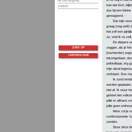
de stichting/faq
kan dat tòch, blijk
zoeken
dus bij een klein
gereageerd. -
Dat mijn vero
graag
(nog wel!) d
het zelf een pijnli
ze, vind ik nu zel
De diepere oo
zeggen, als je het 
ZOEK OP
[nuchterder] ooge
CHRONOLOGIE
tekortgedaan, door
prikkelbaar, erg 
mijn uitval tegeno
verklaart. Dus nog
Ik zond inmid
worden geplaatst. 
niet af. Ik stuur h
geheel niet volko
jullie er althans 
jullie geen entho
Meer zul je 
confessioneele ‘r
zenden.
Stuur deze br