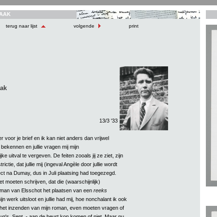
AAK
terug naar lijst
volgende
print
aak
13/3 '33
r voor je brief en ik kan niet anders dan vrijwel
bekennen en jullie vragen mij mijn
e uitval te vergeven. De feiten zooals jij ze ziet, zijn
rictie, dat jullie mij (ingeval Angèle door jullie wordt
t na Dumay, dus in Juli plaatsing had toegezegd.
 moeten schrijven, dat die (waarschijnlijk)
man van Elsschot het plaatsen van een
reeks
n werk uitsloot en jullie had mij, hoe nonchalant ik ook
het inzenden van mijn roman, even moeten vragen of
 Aug's, Sept. - aan de beurt kon komen of niet. Maar nu