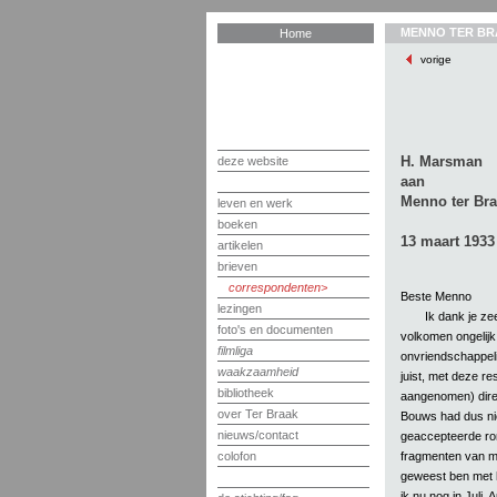
MENNO TER BR
Home
vorige
H. Marsman
deze website
aan
Menno ter Br
leven en werk
boeken
13 maart 1933
artikelen
brieven
correspondenten
Beste Menno
lezingen
Ik dank je zee
foto's en documenten
volkomen ongelijk 
filmliga
onvriendschappelijk
waakzaamheid
juist, met deze rest
bibliotheek
aangenomen) direc
over Ter Braak
Bouws had dus niet
nieuws/contact
geaccepteerde ro
fragmenten van mij
colofon
geweest ben met 
ik nu nog in Juli,