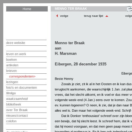
MENNO TER BRAAK
Home
vorige
terug naar lijst
volg
Menno ter Braak
deze website
aan
H. Marsman
leven en werk
boeken
Eibergen, 28 december 1935
artikelen
brieven
Eiberge
correspondenten
Beste Henny
lezingen
Zooals je ziet, zit ik al in het Oosten en ik kan dus
foto's en documenten
terugtocht aankomen, die waarschijnlijk 1 Jan. zal pla
filmliga
vrees, dat het slecht uitkomt, en ik voel er dus meer 
waakzaamheid
volgende week-end (4 Jan.) eens over te komen. Zou 
bibliotheek
ev. kunnen logeeren? O neen, ik zie, dat je dan naar B
over Ter Braak
alles wel is. Dan maar het volgende week-end. Schrijf 
nieuws/contact
Dat ik Donker ‘enthousiast’ schreef over zijn bloe
een bewijs, dat hij slecht leest. Ik schreef hem, dat ik
colofon
dat
hij
moest voorgaan, en dat men geen paap moest 
bovendien al professor is. En ik ben ook inderdaad van