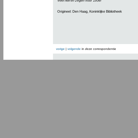
Veel heil en zegen voor 1936!
Origineel: Den Haag, Koninklijke Bibliotheek
vorige
|
volgende
in
deze
correspondentie