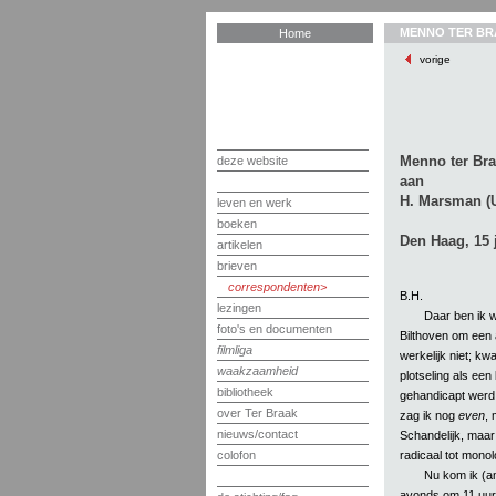
MENNO TER BR
Home
vorige
Menno ter Br
deze website
aan
H. Marsman (U
leven en werk
boeken
Den Haag, 15 
artikelen
brieven
correspondenten
B.H.
lezingen
Daar ben ik w
foto's en documenten
Bilthoven om een 
filmliga
werkelijk niet; kw
waakzaamheid
plotseling als ee
bibliotheek
gehandicapt werd 
over Ter Braak
zag ik nog
even
, 
nieuws/contact
Schandelijk, maar 
radicaal tot mono
colofon
Nu kom ik (am
avonds om 11 uur 