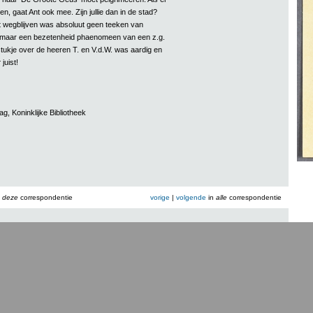
, gaat Ant ook mee. Zijn jullie dan in de stad?
t wegblijven was absoluut geen teeken van
, maar een bezetenheid phaenomeen van een z.g.
e stukje over de heeren T. en V.d.W. was aardig en
r
juist!
g, Koninklijke Bibliotheek
n
deze
correspondentie
vorige
|
volgende
in
alle
correspondentie