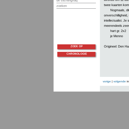
de stichting/faq
twee kaarten komen
zoeken
Nogmaals, di
onverschilligheid
intellectualist. J
meerendeels
zee
hart gr. 2x2
je Menno
Origineel: Den Haa
ZOEK OP
CHRONOLOGIE
vorige
|
volgende
i