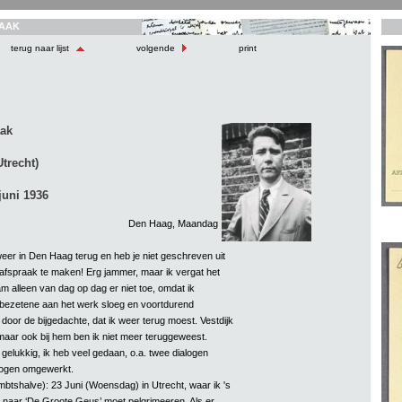
AAK
terug naar lijst
volgende
print
aak
trecht)
juni 1936
Den Haag, Maandag
eer in Den Haag terug en heb je niet geschreven uit
afspraak te maken! Erg jammer, maar ik vergat het
am alleen van dag op dag er niet toe, omdat ik
n bezetene aan het werk sloeg en voortdurend
door de bijgedachte, dat ik weer terug moest. Vestdijk
maar ook bij hem ben ik niet meer teruggeweest.
gelukkig, ik heb veel gedaan, o.a. twee dialogen
logen omgewerkt.
btshalve): 23 Juni (Woensdag) in Utrecht, waar ik 's
naar ‘De Groote Geus’ moet pelgrimeeren. Als er