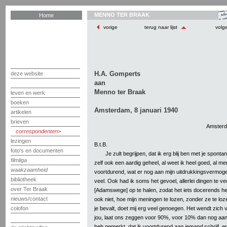
MENNO TER BRAAK
Home
vorige
terug naar lijst
volg
H.A. Gomperts
deze website
aan
Menno ter Braak
leven en werk
boeken
Amsterdam, 8 januari 1940
artikelen
brieven
Amsterd
correspondenten
lezingen
B.t.B.
foto's en documenten
Je zult begrijpen, dat ik erg blij ben met je spontan
filmliga
zelf ook een aardig geheel, al weet ik heel goed, al mer
waakzaamheid
voortdurend, wat er nog aan mijn uitdrukkingsvermogen
bibliotheek
veel. Ook had ik soms het gevoel, allerlei dingen te ve
over Ter Braak
[Adamswege] op te halen, zodat het iets docerends he
nieuws/contact
ook niet, hoe mijn meningen te lozen, zonder ze te loze
je bevalt, doet mij erg veel genoegen. Het wendt zich 
colofon
jou, laat ons zeggen voor 90%, voor 10% dan nog aan
heb gemerkt, dat ik voortdurend
aan iemand
schrijf, er