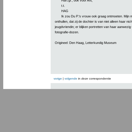
Hart.gr., ook voor Ant,
t.t.
HAG
Ik zou Du P.'s vrouw ook graag ontmoeten. Mijn m
onthullen, dat zij de dochter is van niet alleen haar ni
jeugdvriendin; er blijken portretten van haar aanwezig t
fotografie-dozen.
Origineel: Den Haag, Letterkundig Museum
vorige
|
volgende
in
deze
correspondentie