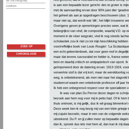
de stichting/faq
is aan een bepaalde lezer gericht: des te groter is mi
zoeken
met de aanvaarding ervan door 90% juist dier ‘geadr
het geheel als aan je opgedragen beschouwen (dus: 100
maar niet op, dat wordt wat ‘dik’, het blijkt trouwens we
Overigens geven je opmerkingen precies weer, wat ik 
belangrijkst van vind; de compositie, waarbij V.D. op
moment in de vloer wegzakt, vind ik nog steeds lach
scholastiek zou ik niet zo tot mijn beschikking hebben
voortreffelijke boek van Louis
Rougier
: ‘La Scolastiqu
ZOEK OP
een echt geleerdenboek, dat voor geen mof in degelijk
CHRONOLOGIE
maar dat tevens savourabel en helder is, franse wete
best en daarbij critisch en antipapistisch van opzet. I
geïmponeerd door de datering ervan: 1913-1924, voor
verwerkte stof is dat vrij kort, maar de wereldoorlog va
weg, is onbetekenend, als men niet naar het slagveld k
studeercel waarin een onbekende professor elf jaar he
Ik heb een onbegrensd respect voor de specialisten va
Ik was van plan Du Perron dezer dagen te schrijv
bezoek aan hem nog voor mij in petto had. Of ik hem bi
thuis ontmoet, is mij gelijk, dus ik wil graag binnenko
Deze week ben ik nog bezig mij van een klein griepje te
mij zojuist bezoekt, maar in een van de volgende weke
uitstekend. Du P. en jij zullen meer op bepaalde dage
dan ik, spreek dus iets met hem af, dan kan ik mij daa