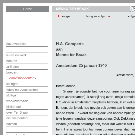
MENNO TER BRAAK
Home
vorige
terug naar lijst
volg
H.A. Gomperts
deze website
aan
Menno ter Braak
leven en werk
boeken
Amsterdam 25 januari 1940
artikelen
brieven
Amsterdam, 
correspondenten
lezingen
Beste Menno,
foto's en documenten
(ik neem je voorstel betr. de voornamen graag aan,
filmliga
tegen achternamen) Ik schrijf nog even, om je te melde
waakzaamheid
P.C.-diner in Amsterdam zal plaats hebben, ik er
wel
a
bibliotheek
Ik hoop, dat je ook nog gevolg zult geven aan je oorsp
over Ter Braak
aan te zitten. Er wordt die dag ook van andere zijde g
nieuws/contact
je te leggen, vandaar deze aansporing. Ook Dekking za
vinden (anderen natuurlijk ook, maar dat weet ik niet zo)
colofon
bent. Het is après tout toch een curieus geval, dat me
mag! Als het vervelend is (maar wij maken het gezellig),