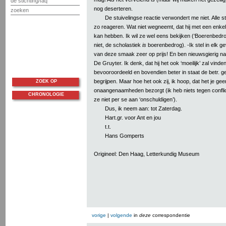
de stichting/faq
nog deserteren.
zoeken
De stuivelingse reactie verwondert me niet. Alle st
zo reageren. Wat niet wegneemt, dat hij met een enkele
kan hebben. Ik wil ze wel eens bekijken (‘Boerenbedro
niet, de scholastiek
is
boerenbedrog). -Ik stel in elk ge
van deze smaak zeer op prijs! En ben nieuwsgierig na
De Gruyter. Ik denk, dat hij het ook ‘moeilijk’ zal vinden
bevooroordeeld en bovendien beter in staat de betr. 
begrijpen. Maar hoe het ook zij, ik hoop, dat het je ge
ZOEK OP
onaangenaamheden bezorgt (ik heb niets tegen confli
CHRONOLOGIE
ze niet per se aan ‘onschuldigen’).
Dus, ik neem aan: tot Zaterdag.
Hart.gr. voor Ant en jou
t.t.
Hans Gomperts
Origineel: Den Haag, Letterkundig Museum
vorige
|
volgende
in
deze
correspondentie