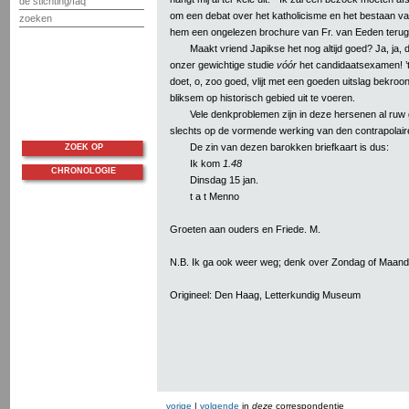
de stichting/faq
om een debat over het katholicisme en het bestaan va
zoeken
hem een ongelezen brochure van Fr. van Eeden terug
Maakt vriend Japikse het nog altijd goed? Ja, ja, d
onzer gewichtige studie
vóór
het candidaatsexamen! ’t
doet, o, zoo goed, vlijt met een goeden uitslag bekroo
bliksem op historisch gebied uit te voeren.
Vele denkproblemen zijn in deze hersenen al ruw
slechts op de vormende werking van den contrapolair
De zin van dezen barokken briefkaart is dus:
ZOEK OP
Ik kom
1.48
CHRONOLOGIE
Dinsdag 15 jan.
t a t Menno
Groeten aan ouders en Friede. M.
N.B. Ik ga ook weer weg; denk over Zondag of Maand
Origineel: Den Haag, Letterkundig Museum
vorige
|
volgende
in
deze
correspondentie