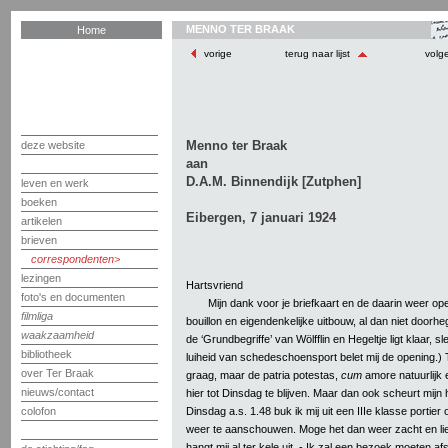
MENNO TER BRAAK
Home
vorige
terug naar lijst
volg
Menno ter Braak
deze website
aan
D.A.M. Binnendijk [Zutphen]
leven en werk
boeken
Eibergen, 7 januari 1924
artikelen
brieven
correspondenten
lezingen
Hartsvriend
foto's en documenten
Mijn dank voor je briefkaart en de daarin weer o
filmliga
bouillon en eigendenkelijke uitbouw, al dan niet doorheg
waakzaamheid
de ‘Grundbegriffe’ van Wölfflin en Hegeltje ligt klaar, s
bibliotheek
luiheid van schedeschoensport belet mij de opening.) T
over Ter Braak
graag, maar de patria potestas,
cum
amore natuurlijk
nieuws/contact
hier tot Dinsdag te blijven. Maar dan ook scheurt mijn 
Dinsdag a.s. 1.48 buk ik mij uit een IIIe klasse portie
colofon
weer te aanschouwen. Moge het dan weer zacht en liefel
hangt mij al ter kele uit. - Ik zal een bezoek moeten af