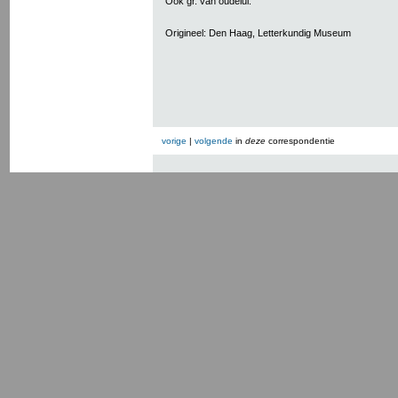
Ook gr. van oudelui.
Origineel: Den Haag, Letterkundig Museum
vorige
|
volgende
in
deze
correspondentie