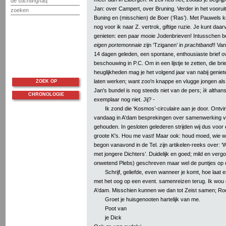
de stichting/faq
Jan: over Campert, over Bruning. Verder in het vooruit
zoeken
Buning en (misschien) de Boer (‘Ras’). Met Pauwels k
nog voor ik naar Z. vertrok, giftige ruzie. Je kunt daarv
genieten: een paar mooie Jodenbrieven! Intusschen b
eigen portemonnaie
zijn ‘Tziganen’ in
prachtband
!! Va
14 dagen geleden, een spontane, enthousiaste brief ov
beschouwing in P.C. Om in een lijstje te zetten, die brief
heuglijkheden mag je het volgend jaar van nabij geniet
laten werken; want zoo'n knappe en vlugge jongen als ji
ZOEK OP
Jan's bundel is nog steeds niet van de pers;
ìk
althans
CHRONOLOGIE
exemplaar nog niet. Jij? -
Ik zond die ‘Kosmos’-circulaire aan je door. Ontvi
vandaag in A'dam besprekingen over samenwerking van
gehouden. In gesloten gelederen strijden wij dus voo
groote K's. Hou me vast! Maar ook: houd moed, wie 
begon vanavond in de Tel. zijn artikelen-reeks over: 
met jongere Dichters’. Duidelijk en goed; mild en verg
onwetend Plebs) geschreven maar wel de puntjes op de
Schrijf, geliefde, even wanneer je komt, hoe laat 
met het oog op een event. samenreizen terug. Ik wou 
A'dam. Misschien kunnen we dan tot Zeist samen; Roe
Groet je huisgenooten hartelijk van me.
Poot van
je Dick