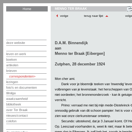
MENNO TER BRAAK
Home
vorige
terug naar lijst
volg
D.A.M. Binnendijk
deze website
aan
Menno ter Braak [Eibergen]
leven en werk
boeken
Zutphen, 28 december 1924
artikelen
brieven
correspondenten
Mon cher ami.
lezingen
Dank voor je bloemrijk teeken van ‘inwendig’ leve
foto's en documenten
volbrengen van je levenstaak: het herscheppen van Ott
filmliga
niet oordeelen; het bronnenonderzoek - kan ik getuig
waakzaamheid
verricht.
bibliotheek
Primo: verraad me niet bij mijn mede-Distelvinck
over Ter Braak
onnoodig gebruik van dit schoon pampier: het is voor d
nieuws/contact
zien wat onze cierkunstenaar ontwierp.
Secundo: uitstekend, dat je 3 Januari komt. Of 
colofon
Op. Leeszaal voorhanden is, weet ik niet; maar ik betwijf
meer dan in Eibergen. Ik zelf heb het, zooals je begri