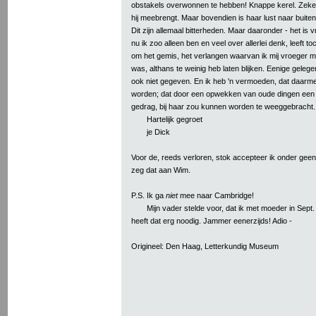
obstakels overwonnen te hebben! Knappe kerel. Zeke
hij meebrengt. Maar bovendien is haar lust naar buiten-z
Dit zijn allemaal bitterheden. Maar daaronder - het is
nu ik zoo alleen ben en veel over allerlei denk, leeft to
om het gemis, het verlangen waarvan ik mij vroeger m
was, althans te weinig heb laten blijken. Eenige geleg
ook niet gegeven. En ik heb 'n vermoeden, dat daarme
worden; dat door een opwekken van oude dingen een s
gedrag, bij haar zou kunnen worden te weeggebracht.
Hartelijk gegroet
je Dick
Voor de, reeds verloren, stok accepteer ik onder gee
zeg dat aan Wim.
P.S. Ik ga
niet
mee naar Cambridge!
Mijn vader stelde voor, dat ik met moeder in Sept.
heeft dat erg noodig. Jammer eenerzijds! Adio -
Origineel: Den Haag, Letterkundig Museum