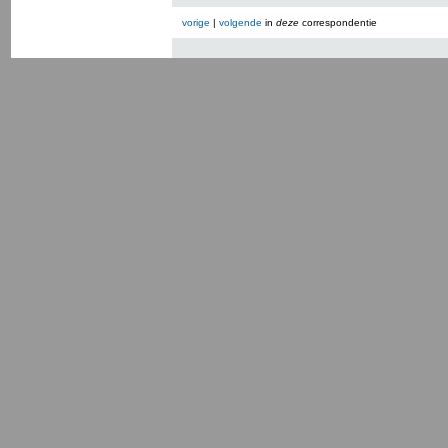
vorige
|
volgende
in
deze
correspondentie