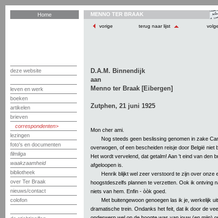
MENNO TER BRAAK
Home
vorige
terug naar lijst
volg
D.A.M. Binnendijk
deze website
aan
Menno ter Braak [Eibergen]
leven en werk
boeken
Zutphen, 21 juni 1925
artikelen
brieven
correspondenten
Mon cher ami.
lezingen
Nog steeds geen beslissing genomen in zake Camb
foto's en documenten
overwogen, of een bescheiden reisje door België niet be
filmliga
Het wordt vervelend, dat getalm! Aan 't eind van den br
waakzaamheid
afgeloopen is.
bibliotheek
Henrik blijkt wel zeer verstoord te zijn over on
over Ter Braak
hoogstdeszelfs plannen te verzetten. Ook ik ontving
nieuws/contact
niets van hem. Enfin - òòk goed.
Met buitengewoon genoegen las ik je, werkelijk u
colofon
dramatische trein. Ondanks het feit, dat ik door de ve
onderwerp wel op de hoogte was van jouw (en mijn) opi