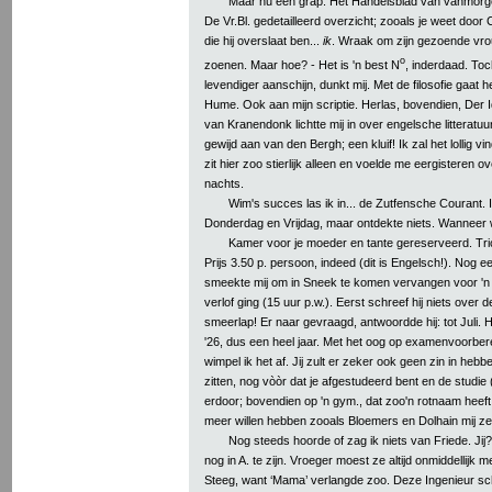
Maar nu een grap: Het Handelsblad van vanmorgen
De Vr.Bl. gedetailleerd overzicht; zooals je weet door 
die hij overslaat ben...
ik
. Wraak om zijn gezoende vro
o
zoenen. Maar hoe? - Het is 'n best N
, inderdaad. Toc
levendiger aanschijn, dunkt mij. Met de filosofie gaat h
Hume. Ook aan mijn scriptie. Herlas, bovendien, Der Id
van Kranendonk lichtte mij in over engelsche litterat
gewijd aan van den Bergh; een kluif! Ik zal het lollig vi
zit hier zoo stierlijk alleen en voelde me eergisteren o
nachts.
Wim's succes las ik in... de Zutfensche Courant. I
Donderdag en Vrijdag, maar ontdekte niets. Wanneer 
Kamer voor je moeder en tante gereserveerd. Tri
Prijs 3.50 p. persoon, indeed (dit is Engelsch!). Nog 
smeekte mij om in Sneek te komen vervangen voor 'n 
verlof ging (15 uur p.w.). Eerst schreef hij niets over de
smeerlap! Er naar gevraagd, antwoordde hij: tot Juli. Hi
'26, dus een heel jaar. Met het oog op examenvoorberei
wimpel ik het af. Jij zult er zeker ook geen zin in hebb
zitten, nog vòòr dat je afgestudeerd bent en de studie (
erdoor; bovendien op 'n gym., dat zoo'n rotnaam heeft
meer willen hebben zooals Bloemers en Dolhain mij ze
Nog steeds hoorde of zag ik niets van Friede. Jij
nog in A. te zijn. Vroeger moest ze altijd onmiddellijk 
Steeg, want ‘Mama’ verlangde zoo. Deze Ingenieur schi