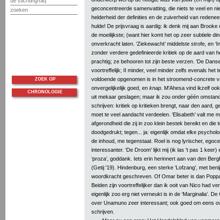
de stichting/faq
geconcentreerde samenvatting, die niets te veel en nie
zoeken
helderheid der definities en de zuiverheid van redeneeri
hulde! De prijsvraag is aardig: ik denk mij aan Broo
de moeilijkste; (want hier komt het op zeer subtiele di
onverkracht laten. ‘Ziekewacht’ middelste strofe, en ‘I
zonder verdere gedefinieerde kritiek op de aard van he
prachtig; ze behooren tot zijn beste verzen. ‘De Danse
voortreffelijk; II minder, veel minder zelfs evenals het 
voldoende opgenomen is in het stroomend-concrete van
ZOEK OP
onvergelijkelijk goed, en
knap
. M'Ahesa vind ikzelf ook
CHRONOLOGIE
uit mekaar geslagen; maar ik zou onder géén omstan
schrijven: kritiek op kritieken brengt, naar den aard, g
moet te veel aandacht verdeelen. ‘Elisabeth’ valt me
afgerondheid die zij in zoo klein bestek bereikt en die 
doodgedrukt; tegen... ja: eigenlijk omdat elke psychol
de inhoud, me tegenstaat. Roel is nog lyrischer, egoc
interessanter. ‘De Droom’ lijkt mij (ik las 't pas 1 keer
‘proza’, goddank. Iets erin herinnert aan van den Berg
(Getij '19). Hindenburg, een sterke ‘Lofzang’, met be
woordkracht geschreven. Of Omar beter is dan Poppae
Beiden zijn voortreffelijker dan ik ooit van Nico had ve
eigenlijk zoo erg niet verneukt is in de ‘Marginalia’. D
over Unamuno zeer interessant; ook goed om eens ove
schrijven.