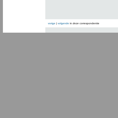
vorige
|
volgende
in
deze
correspondentie