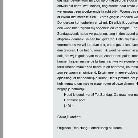
dat haar gevoel voor mij zich op onnaspeurbare doch 
ontwikkeld heeft; wat, helaas, nog steeds haar liefde v
wel ernaast een woekerende kracht blijkt. Woensdag 
af elkaar niet meer te zien. Expres ging ik verleden w
Donderdag kon opbellen en zij mij. Dit wilde ik voorkome
een wilde brief: zij had mij opgebeld en verlangde. Ee
Zondagavond, na de vergadering, lang in den avond g
afspraak gemaakt, in een taxi gezeten. Enfin: wij zijn
voornemens verwijderd dan ooit, en de gevoelens lat
dan tevoren. Hoe het nu moet... ik weet het evenmin als 
ook, dat wij in godsnaam maar, zonder scrupules, mo
kunnen krijgen aan liefde bij haar van wie wij eigenlijk
a
tersluiksche maakt zoo nerveus en bedroefd, en tensl
zoo eenzaam en pijnigend. Er zijn geen naïeve oplossi
oplossing, òf het doodelijke schot. Het is jammer, dat je
heb niemand om mee te praten over al deze dingen. Ho
begrijp je natuurlijk.
Houd je goed, kerel! Tot Zondag. Ga maar niet m
Hartelijke poot,
je Dirk
Groet je ouders
Origineel: Den Haag, Letterkundig Museum