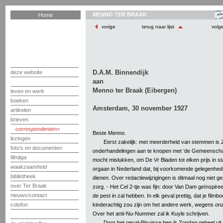
MENNO TER BRAAK
Home
vorige
terug naar lijst
volg
D.A.M. Binnendijk
deze website
aan
Menno ter Braak (Eibergen)
leven en werk
boeken
Amsterdam, 30 november 1927
artikelen
brieven
correspondenten
Beste Menno.
lezingen
Eerst zakelijk: met meerderheid van stemmen is
foto's en documenten
onderhandelingen aan te knopen met ‘de Gemeenscha
filmliga
mocht mislukken, om De Vr Bladen tot elken prijs in s
waakzaamheid
orgaan in Nederland dat, bij voorkomende gelegenheden
bibliotheek
dienen. Over redactiewijzigingen is ditmaal nog niet ge
over Ter Braak
zorg. - Het Cel 2-tje was fijn: door Van Dam geïnspire
nieuws/contact
de pest in zal hebben. In elk geval prettig, dat je filmb
kinderachtig zou zijn om het andere werk, wegens
on
colofon
Over het anti-Nu-Nummer zal ik Kuyle schrijven.
Door het geval-Pisuisse ben ik Zondag geheel uit