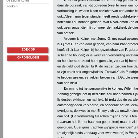
de stichting/faq
daar de oorzaak van dit optreden (veel te reëel om no
zoeken
verhouding is, waarin ik ten opzichte van een ander he
ook. Alleen: mijn tegenstander heeft reeds publiekelijk
hetzelfde zou hebben gedaan. Wat ik volkomen kan on
ook geen angst die mij trof, meer de naaktheid, de dire
van het feit.
Vroeger is Kuiper met Jenny G. getrouwd gewees
is zij met P. er van door gegaan, van haar kant groot
heeft zij dit jaar Kuiper bij het gezelschap van P. gebr
ZOEK OP
scheen te houden) er is weer een verhouding ontstaan
CHRONOLOGIE
tot het uiterste razend heeft gemaakt, zoodat hij hem
en de geldnood deden bij K. de rest en ziedaar hoe de
te zijn en dit ook ongetwijfeld is. Zoowel
K.
als
P.
schijn
te hebben gezien: zij hielden beiden van J.G., die wee
van hen hield.
En om nu tot het persoonlijke te komen: Willem h
Zondag gezegd, dat hij hetzelfde zou doen zoodra zij
liefdesbetrekkingen op na hield: hij trekt dus de parallel
omstandigheden verkeerde, en poneerde het als ‘eenig
overigens, de kwestie met Emmy zich zal ontwikkelen
dan ooit. (De verhouding tusschen mij en Corry is ten
(daarvan heb ik met haar niet gesproken) maar in zichze
geworden. Overigens trachten wij ‘goede vrienden’ te 
(of eigenlijk sinds vandaag voor twee weken) is Emm