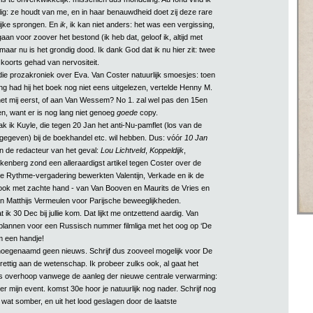
lig: ze houdt van me, en in haar benauwdheid doet zij deze rare
ijke sprongen. En
ik
, ik kan niet anders: het was een vergissing,
an voor zoover het bestond (ik heb dat, geloof ik, altijd met
aar nu is het grondig dood. Ik dank God dat ik nu hier zit: twee
 koorts gehad van nervositeit.
die prozakroniek over Eva. Van Coster natuurlijk smoesjes: toen
ing had hij het boek nog niet eens uitgelezen, vertelde Henny M.
het mij eerst, of aan Van Wessem? No 1. zal wel pas den 15en
n, want er is nog lang niet genoeg
goede
copy.
k ik Kuyle, die tegen 20 Jan het anti-Nu-pamflet (los van de
egeven) bij de boekhandel etc. wil hebben. Dus: vóór
10 Jan
 de redacteur van het geval:
Lou
Lichtveld
,
Koppeldijk
,
nkenberg zond een alleraardigst artikel tegen Coster over de
e Rythme-vergadering bewerkten Valentijn, Verkade en ik de
et ook met zachte hand - van Van Booven en Maurits de Vries en
n Matthijs Vermeulen voor Parijsche beweeglijkheden.
at ik 30 Dec bij jullie kom. Dat lijkt me ontzettend aardig. Van
lannen voor een Russisch nummer filmliga met het oog op ‘De
m een handje!
 hoegenaamd geen nieuws. Schrijf dus zooveel mogelijk voor De
rettig aan de wetenschap. Ik probeer zulks ook, al gaat het
is overhoop vanwege de aanleg der nieuwe centrale verwarming:
r mijn event. komst 30e hoor je natuurlijk nog nader. Schrijf nog
n wat somber, en uit het lood geslagen door de laatste