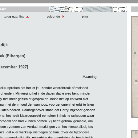
AAK
terug naar lijst
volgende
print
dijk
ak (Eibergen)
december 1927]
Maandag
luk spreken dat het lot je - zonder woordbreuk of meineed -
schenden. Mij verging het in de dagen dat je weg bent, minder
 niet meer gezien of gesproken; belde niet op en werd niet
j nu, met den moed der wanhoop, voorgenomen het erbij te laten
 laten hooren. Daartegenover staat, dat Corry, blijkbaar geladen
s, het heeft klaargespeeld een sfeer in huis te scheppen waar
orbeeld aan had kunnen nemen. Zij heeft gebruik gemaakt, om
n een systeem van verdachtmakingen van het minste allooi; iets
irs, dat ik er werkelijk niet tegen op kan. Over de bijzondere
n is te onverkwikkelijk: misschien dus mondeling. Au fond vind ik