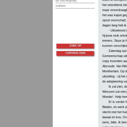
de stichting/faq
het ontzettend zie
zoeken
maar onverdraagl
het was kapot gega
opzet overschat) m
dagen lang heb ik
- Uitstekend 
hij jouw stuk ontv
immers. Stuur je 
kunnen verschijne
ZOEK OP
Zaterdag spra
CHRONOLOGIE
Gemeenschap uitg
copy inzenden aan
Abcoude
. Van Kli
Montherlant. Op d
uitzetting - zij h
de adopteering va
Ik zal zien, d
Wessem zat met p
Moeder’. Help he
Er is verder
Bladen, en werk p
slecht met het hu
lawaai en kou. Ove
eens, bitte. Ik be