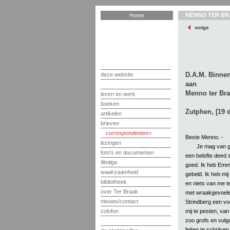
MENNO TER BR
Home
vorige
D.A.M. Binnen
deze website
aan
Menno ter Bra
leven en werk
boeken
Zutphen, [19 
artikelen
brieven
correspondenten
Beste Menno. -
lezingen
Je mag van ge
foto's en documenten
een belofte deed 
filmliga
goed. Ik heb Emmy
waakzaamheid
gebeld. Ik heb mi
bibliotheek
en niets van me te
over Ter Braak
met wraakgevoelen
nieuws/contact
Strindberg een vo
mij te pesten, va
colofon
zoo grofs en vulga
feiten te schrijve