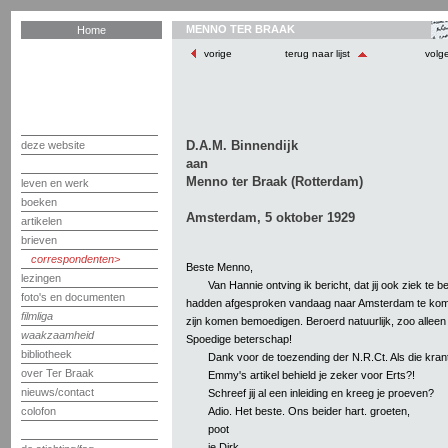
MENNO TER BRAAK
Home
vorige
terug naar lijst
volg
D.A.M. Binnendijk
deze website
aan
Menno ter Braak (Rotterdam)
leven en werk
boeken
Amsterdam, 5 oktober 1929
artikelen
brieven
correspondenten
Beste Menno,
lezingen
Van Hannie ontving ik bericht, dat jij ook ziek te bed
foto's en documenten
hadden afgesproken vandaag naar Amsterdam te komen
filmliga
zijn komen bemoedigen. Beroerd natuurlijk, zoo alleen 
waakzaamheid
Spoedige beterschap!
bibliotheek
Dank voor de toezending der N.R.Ct. Als die krant 
over Ter Braak
Emmy's artikel behield je zeker voor Erts?!
nieuws/contact
Schreef jij al een inleiding en kreeg je proeven?
Adio. Het beste. Ons beider hart. groeten,
colofon
poot
je Dirk