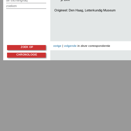
de stichting/faq
zoeken
Origineel: Den Haag, Letterkundig Museum
vorige
|
volgende
in
deze
correspondentie
ZOEK OP
CHRONOLOGIE