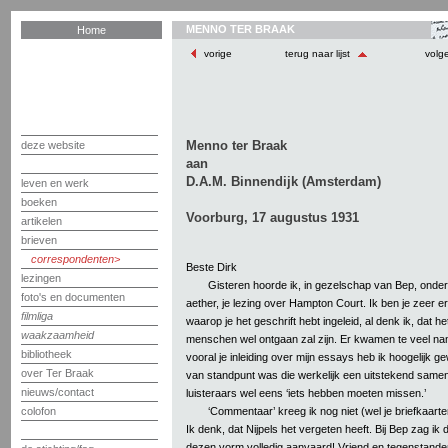
MENNO TER BRAAK
Home
vorige
terug naar lijst
volg
Menno ter Braak
deze website
aan
D.A.M. Binnendijk (Amsterdam)
leven en werk
boeken
Voorburg, 17 augustus 1931
artikelen
brieven
correspondenten
Beste Dirk
lezingen
Gisteren hoorde ik, in gezelschap van Bep, onder
foto's en documenten
aether, je lezing over Hampton Court. Ik ben je zeer er
filmliga
waarop je het geschrift hebt ingeleid, al denk ik, dat 
waakzaamheid
menschen wel ontgaan zal zijn. Er kwamen te veel nam
bibliotheek
vooral je inleiding over mijn essays heb ik hoogelijk ge
over Ter Braak
van standpunt was die werkelijk een uitstekend samenv
nieuws/contact
luisteraars wel eens ‘iets hebben moeten missen.’
‘Commentaar’ kreeg ik nog niet (wel je briefkaarte
colofon
Ik denk, dat Nijpels het vergeten heeft. Bij Bep zag ik d
dezen vorm volledig aanvaard! Vriend en tegenstander: