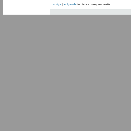
vorige
|
volgende
in
deze
correspondentie