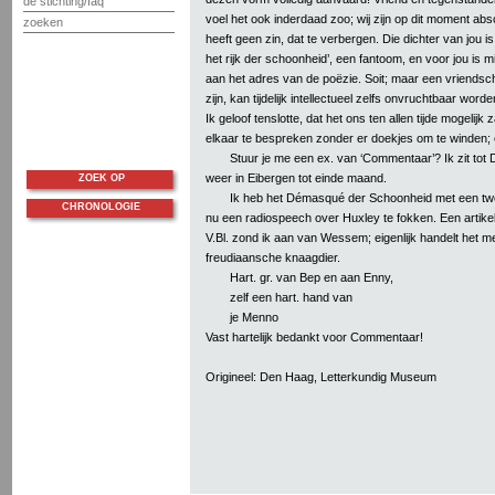
de stichting/faq
voel het ook inderdaad zoo; wij zijn op dit moment abs
zoeken
heeft geen zin, dat te verbergen. Die dichter van jou i
het rijk der schoonheid’, een fantoom, en voor jou is m
aan het adres van de poëzie. Soit; maar een vriendsc
zijn, kan tijdelijk intellectueel zelfs onvruchtbaar word
Ik geloof tenslotte, dat het ons ten allen tijde mogelijk 
elkaar te bespreken zonder er doekjes om te winden; 
Stuur je me een ex. van ‘Commentaar’? Ik zit tot
weer in Eibergen tot einde maand.
ZOEK OP
Ik heb het Démasqué der Schoonheid met een twee
CHRONOLOGIE
nu een radiospeech over Huxley te fokken. Een artike
V.Bl. zond ik aan van Wessem; eigenlijk handelt het m
freudiaansche knaagdier.
Hart. gr. van Bep en aan Enny,
zelf een hart. hand van
je Menno
Vast hartelijk bedankt voor Commentaar!
Origineel: Den Haag, Letterkundig Museum