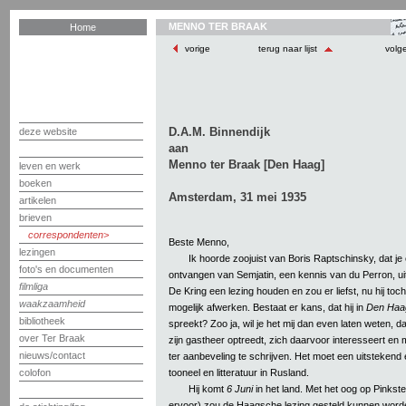
MENNO TER BRAAK
Home
vorige
terug naar lijst
volg
D.A.M. Binnendijk
deze website
aan
Menno ter Braak [Den Haag]
leven en werk
boeken
Amsterdam, 31 mei 1935
artikelen
brieven
correspondenten
Beste Menno,
lezingen
Ik hoorde zoojuist van Boris Raptschinsky, dat je
foto's en documenten
ontvangen van Semjatin, een kennis van du Perron, uit 
filmliga
De Kring een lezing houden en zou er liefst, nu hij toc
waakzaamheid
mogelijk afwerken. Bestaat er kans, dat hij in
Den Haa
bibliotheek
spreekt? Zoo ja, wil je het mij dan even laten weten, d
over Ter Braak
zijn gastheer optreedt, zich daarvoor interesseert en 
nieuws/contact
ter aanbeveling te schrijven. Het moet een uitstekend e
tooneel en litteratuur in Rusland.
colofon
Hij komt
6 Juni
in het land. Met het oog op Pinkst
ervoor) zou de Haagsche lezing gesteld kunnen worden