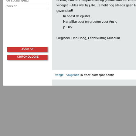
de stichting/faq
vroegst. - Alles wel bij jullie. Je hebt nog steeds geen
zoeken
gezonden!!
In haast dit epistel.
Hartelijke poot en groeten voor Ant -,
je Dirk
Origineel: Den Haag, Letterkundig Museum
ZOEK OP
CHRONOLOGIE
vorige
|
volgende
in
deze
correspondentie