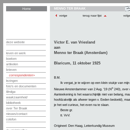
MENNO TER BRAAK
Home
vorige
terug naar lijst
volg
Victor E. van Vriesland
deze website
aan
Menno ter Braak (Amsterdam)
leven en werk
boeken
Blaricum, 11 oktober 1925
artikelen
brieven
correspondenten
B.M.
lezingen
Ik vergat, je te wijzen op een klein stukje van mij
foto's en documenten
o
Nieuwe Amsterdammer van 2 Aug. '19 (N
240), over 
filmliga
Aanteekening is het waarschijnlijk niet van belang, ma
waakzaamheid
hoofdzakelijk als afweer tegen v. Eeden bedoeld), maa
bibliotheek
je het wel curieus, het even na te slaan.
over Ter Braak
Beste gr.
nieuws/contact
tt. VvV.
colofon
Origineel: Den Haag, Letterkundig Museum