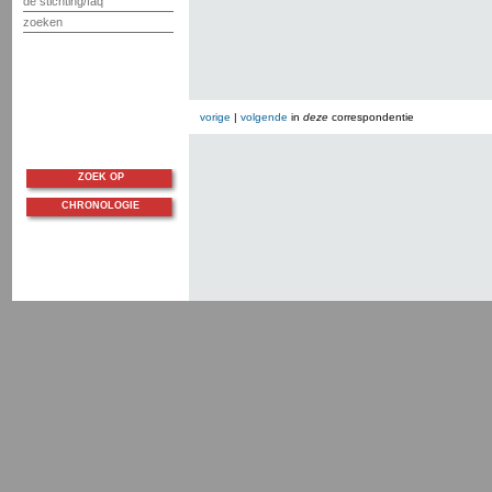
de stichting/faq
zoeken
vorige
|
volgende
in
deze
correspondentie
ZOEK OP
CHRONOLOGIE