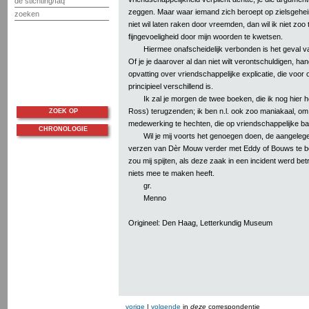
de stichting/faq
zeggen. Maar waar iemand zich beroept op zielsgehei
zoeken
niet wil laten raken door vreemden, dan wil ik niet zoo t
fijngevoeligheid door mijn woorden te kwetsen.
Hiermee onafscheidelijk verbonden is het geval v
Of je je daarover al dan niet wilt verontschuldigen, h
opvatting over vriendschappelijke explicatie, die voor 
principieel verschillend is.
Ik zal je morgen de twee boeken, die ik nog hier 
Ross) terugzenden; ik ben n.l. ook zoo maniakaal, om
ZOEK OP
medewerking te hechten, die op vriendschappelijke ba
CHRONOLOGIE
Wil je mij voorts het genoegen doen, de aangeleg
verzen van Dèr Mouw verder met Eddy of Bouws te 
zou mij spijten, als deze zaak in een incident werd bet
niets mee te maken heeft.
gr.
Menno
Origineel: Den Haag, Letterkundig Museum
vorige
|
volgende
in
deze
correspondentie