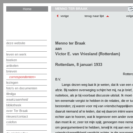
MENNO TER BRAAK
Home
vorige
terug naar lijst
volg
Menno ter Braak
deze website
aan
Victor E. van Vriesland (Rotterdam)
leven en werk
boeken
Rotterdam, 8 januari 1933
artikelen
brieven
Rotter
correspondenten
B.V.
lezingen
Langs dezen weg laat ik je weten, dat ik van een
foto's en documenten
afzie. Bij nadere overweging schijnt het mij, na je brief
filmliga
nutteloos, als je bij voorbaat discussie uitsluit. Ik moe
waakzaamheid
ten eenemale vergist te hebben in de relaties, die er 
bibliotheek
bestonden; zij waren voor mij van vriendschappelijken 
over Ter Braak
daaruit niemand af te leiden, dat wij daarom intimi waren
nieuws/contact
echter aan te hooren, wat ik tegenover een ander ove
dan moet ik er, zeer tot mijn spijt, genoegen mee neme
colofon
om geargumenteerd te hebben, terwijl ik mij aan een 
vriendschappelijkheid verplicht achtte, je die argument