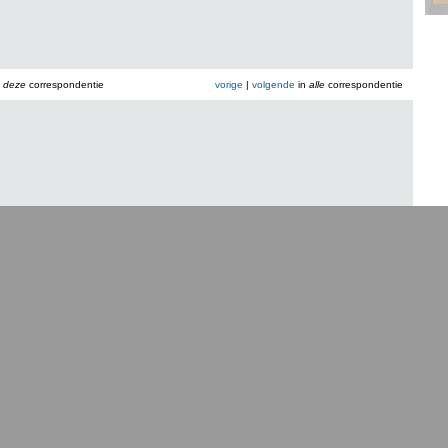
n
deze
correspondentie
vorige
|
volgende
in
alle
correspondentie