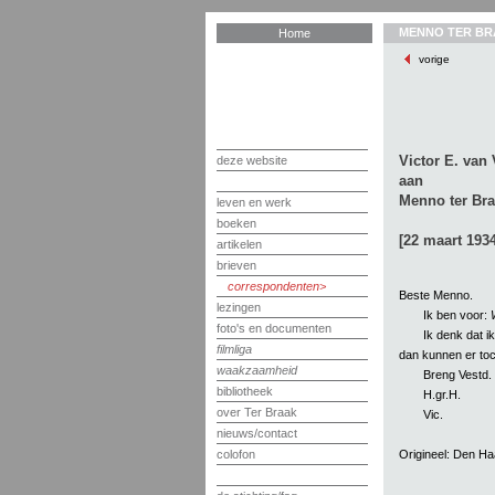
MENNO TER BR
Home
vorige
Victor E. van 
deze website
aan
Menno ter Br
leven en werk
boeken
[22 maart 1934
artikelen
brieven
correspondenten
Beste Menno.
lezingen
Ik ben voor:
foto's en documenten
Ik denk dat i
filmliga
dan kunnen er toc
waakzaamheid
Breng Vestd. h
bibliotheek
H.gr.H.
over Ter Braak
Vic.
nieuws/contact
Origineel: Den H
colofon