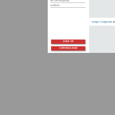
de stichting/faq
zoeken
vorige
|
volgende
i
ZOEK OP
CHRONOLOGIE