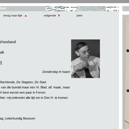
AAK
terug naar lijst
volgende
print
Vriesland
aak
]
Donderdag In haast
Wachtende
,
De Stappen
,
De Stad
.
k van die bundel maar een Vr. Blad. afl. maak, maar
h best eerste een paar in Forum.
ier: mij ontbreekt alle tijd om in Den H. te komen.
aag, Letterkundig Museum