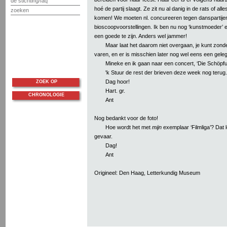
de stichting/faq
hoé de partij slaagt. Ze zit nu al danig in de rats of all
zoeken
komen! We moeten nl. concureeren tegen danspartije
bioscoopvoorstellingen. Ik ben nu nog ‘kunstmoeder’ e
een goede te zijn. Anders wel jammer!
Maar laat het daarom niet overgaan, je kunt zonde
varen, en er is misschien later nog wel eens een gele
Mineke en ik gaan naar een concert, ‘Die Schöpf
'k Stuur de rest der brieven deze week nog terug.
Dag hoor!
ZOEK OP
Hart. gr.
CHRONOLOGIE
Ant
Nog bedankt voor de foto!
Hoe wordt het met
mijn
exemplaar ‘Filmliga’? Dat 
gevaar.
Dag!
Ant
Origineel: Den Haag, Letterkundig Museum