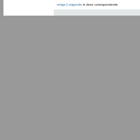
vorige
|
volgende
in
deze
correspondentie