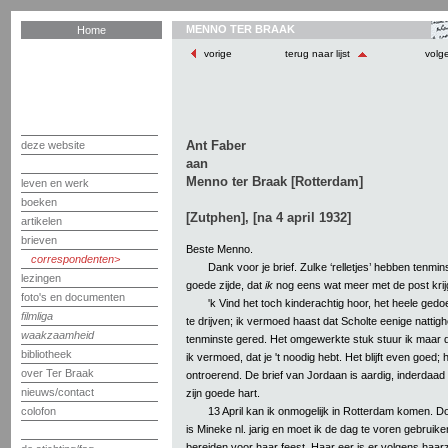
MENNO TER BRAAK
Home
vorige
terug naar lijst
volg
Ant Faber
deze website
aan
Menno ter Braak [Rotterdam]
leven en werk
boeken
[Zutphen], [na 4 april 1932]
artikelen
brieven
Beste Menno.
correspondenten
Dank voor je brief. Zulke ‘relletjes’ hebben tenmi
lezingen
goede zijde, dat
ik
nog eens wat meer met de post krij
foto's en documenten
'k Vind het toch kinderachtig hoor, het heele gedo
filmliga
te drijven; ik vermoed haast dat Scholte eenige nattighei
waakzaamheid
tenminste gered. Het omgewerkte stuk stuur ik maar d
bibliotheek
ik vermoed, dat je 't noodig hebt. Het blijft even goed; h
over Ter Braak
ontroerend. De brief van Jordaan is aardig, inderdaad
nieuws/contact
zijn goede hart.
13 April kan ik onmogelijk in Rotterdam komen. 
colofon
is Mineke nl. jarig en moet ik de dag te voren gebruike
bereiden voor haar feest. Haar eer is er volgens haar