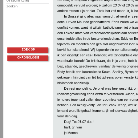
de stichting/faq
onmogelijk vervuld worden; ik zal om
13.07
of
16.09
mo
zoeken
andere treinen zijn er niet. Zoek het zelf maar uit, ik be
In Brussel ging alles naar wensch, al werd er zee
censuur van Maurice gedebatteerd. Eens zullen we wel 
conflict komen, want hij wil zijn katholicisme niet prijsge
een zekere mate van verantwoordelijkheid aan ontlee
geschiedde alles in de beste vriendschap. Eddy en Be
topvorm’ en maakten een gehuwd-ongehuwden indruk
beviel hun uitstekend. Wij logeerden in een allersmerigs
ZOEK OP
ik ben eigenlijk een ras-Hollander, wat zindelijkheid v
CHRONOLOGIE
waschtafel betreft! De briefkaart, die ik je zond, heb i
Bep, staande, geschreven; vandaar de weinig origineel
Eddy heb ik een keurcollectie Keats, Shelley, Byron e
gekregen; hij ruimt van tijd tot tijd eens op en versterk
bibliotheek aanzienlijk.
De rest mondeling. Je brief was heel geschikt, om
realiteitsgevoel nog eens extra te versterken. Alleen, ik
je nu erg tegen zal vallen door zoo niets van een roma
hebben. Een akelig ventje, die ter Braak, let op, wat ik 
iemand word liefgehad, komen
mijn
minderwaardighei
voor den dag.
Dag! Tot
21.07
dus!!
hart. gr. van
je Menno