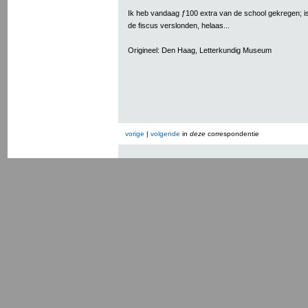
Ik heb vandaag ƒ100 extra van de school gekregen; is
de fiscus verslonden, helaas...
Origineel: Den Haag, Letterkundig Museum
vorige
|
volgende
in
deze
correspondentie