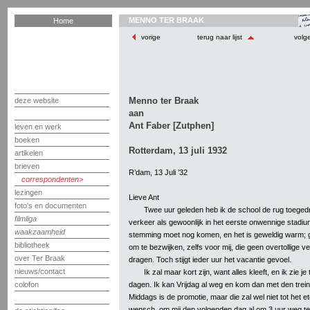
MENNO TER BRAAK
Home
vorige
terug naar lijst
volg
Menno ter Braak
deze website
aan
Ant Faber [Zutphen]
leven en werk
boeken
Rotterdam, 13 juli 1932
artikelen
brieven
R’dam, 13 Juli ’32
correspondenten
lezingen
Lieve Ant
foto's en documenten
Twee uur geleden heb ik de school de rug toegedr
filmliga
verkeer als gewoonlijk in het eerste onwennige stadium 
waakzaamheid
stemming moet nog komen, en het is geweldig warm; g
bibliotheek
om te bezwijken, zelfs voor mij, die geen overtollige v
over Ter Braak
dragen. Toch stijgt ieder uur het vacantie gevoel.
nieuws/contact
Ik zal maar kort zijn, want alles kleeft, en ik zie j
dagen. Ik kan Vrijdag al weg en kom dan met den trei
colofon
Middags is de promotie, maar die zal wel niet tot het e
wensch, om mij den volgenden dag al om 3 uur weg t