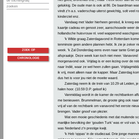
de stichting/faq
gelukkig. De oude man is ook al 86. De baardman wa
zoeken
vindt z'n a.s. vaderschap uiterst gewichtig, solt veel 
kinderziel enz.
Vandaag met Vader hierheen gereisd, ik kreeg ee
kaartje cadeau en genoot zeer, aanschouwde weer d
hollandsche huisvrouw nl. veel wapperend waschgoed
'k Wilde graag Zaterdagavond in Rotterdam komen,
tenminste geen andere plannen hebt. Ik zie je zeker n
week. 'k Zal Donderdag eens even naar tante Griet g
ZOEK OP
afspraakje. Deze week kan toch niet meer. Vanavond h
CHRONOLOGIE
morgenavond ook. Vrijdag is er een lezing over de r
naar Indië, waar ze wel heen zullen gaan. Vrijdagmid
ik vrij, moet alleen naar de kapper. Maar Zaterdag kom
dus het is voor jou niet de moeite waard.
Zaterdag neem ik de trein van 10.29 uit Leiden, je 
halen hoor. (10.59 D.P. geloof ik)
Vanmiddag wordt in de kamer de rechtbanken affair
me benieuwen. Brummelman, de groote ging ook naar
vrij af van de rechtbank om vanavond het eerste nieu
brengen. Vader gnoof van plezier.
Wat een mooie geschiedenis met dat muitende sc
manlijke bevolking der ‘gouden Turk’ was er vol van. V
was Nederland z'n prestige kwijt.
'k Heb ‘oppas’ in de studiezaal. Drie jonge mannen