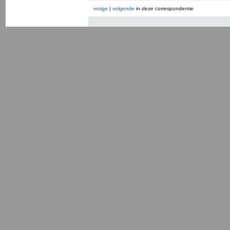
vorige
|
volgende
in
deze
correspondentie