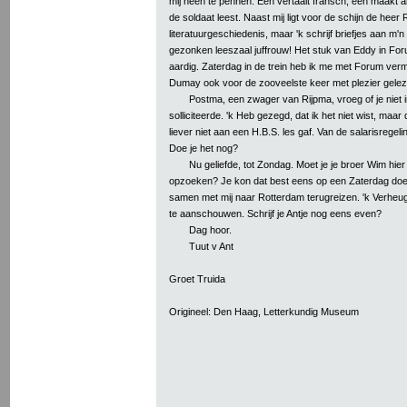
mij heen te pennen. Eén vertaalt fransch, één maakt
de soldaat leest. Naast mij ligt voor de schijn de heer
literatuurgeschiedenis, maar 'k schrijf briefjes aan m'n 
gezonken leeszaal juffrouw! Het stuk van Eddy in For
aardig. Zaterdag in de trein heb ik me met Forum ver
Dumay ook voor de zooveelste keer met plezier gelez
Postma, een zwager van Rijpma, vroeg of je niet
solliciteerde. 'k Heb gezegd, dat ik het niet wist, maar d
liever niet aan een H.B.S. les gaf. Van de salarisregeling
Doe je het nog?
Nu geliefde, tot Zondag. Moet je je broer Wim hier
opzoeken? Je kon dat best eens op een Zaterdag doen
samen met mij naar Rotterdam terugreizen. 'k Verheu
te aanschouwen. Schrijf je Antje nog eens even?
Dag hoor.
Tuut v Ant
Groet Truida
Origineel: Den Haag, Letterkundig Museum