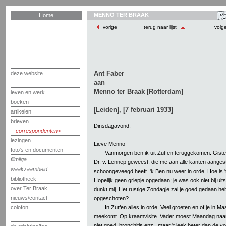
MENNO TER BRAAK
Home
vorige
terug naar lijst
volg
Ant Faber
deze website
aan
Menno ter Braak [Rotterdam]
leven en werk
boeken
[Leiden], [7 februari 1933]
artikelen
brieven
Dinsdagavond.
correspondenten
lezingen
Lieve Menno
foto's en documenten
Vanmorgen ben ik uit Zutfen teruggekomen. Gister
filmliga
Dr. v. Lennep geweest, die me aan alle kanten aangest
waakzaamheid
schoongeveegd heeft. 'k Ben nu weer in orde. Hoe is '
bibliotheek
Hopelijk geen griepje opgedaan; je was ook niet bij uits
over Ter Braak
dunkt mij. Het rustige Zondagje zal je goed gedaan he
nieuws/contact
opgeschoten?
In Zutfen alles in orde. Veel groeten en of je in M
colofon
meekomt. Op kraamvisite. Vader moest Maandag naa
niet goed, bronchitis enz., maar 't leek beter dan de v