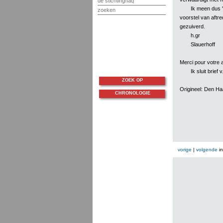
de stichting/faq
Ik meen dus '
zoeken
voorstel van aftre
gezuiverd.
h.gr
Slauerhoff
Merci pour votre ar
Ik sluit brief
ZOEK OP
Origineel: Den H
CHRONOLOGIE
vorige
|
volgende
i