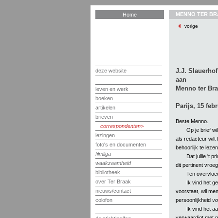
MENNO TER BR
Home
vorige
J.J. Slauerhof
deze website
aan
Menno ter Bra
leven en werk
boeken
Parijs, 15 feb
artikelen
brieven
Beste Menno.
correspondenten
Op je brief wi
lezingen
als redacteur wilt 
foto's en documenten
behoorlijk te lezen
filmliga
Dat jullie 't p
waakzaamheid
dit pertinent vroe
bibliotheek
Ten overvloede
over Ter Braak
Ik vind het ge
nieuws/contact
voorstaat, wil men
persoonlijkheid
vo
colofon
Ik vind het aa
verwaardigt met mi