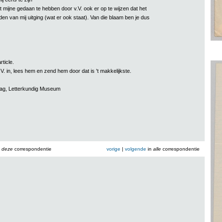
t mijne gedaan te hebben door v.V. ook er op te wijzen dat het
den van mij uitging (wat er ook staat). Van die blaam ben je dus
ticle.
 v.V. in, lees hem en zend hem door dat is 't makkelijkste.
aag, Letterkundig Museum
n
deze
correspondentie
vorige
|
volgende
in
alle
correspondentie