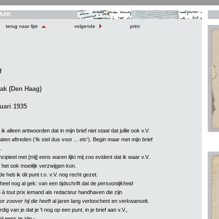
AAK
terug naar lijst
volgende
print
f
ak (Den Haag)
ruari 1935
l ik alleen antwoorden dat in mijn brief
niet staat
dat jullie ook v.V.
laten aftreden (‘Ik stel dus voor ...
etc
’). Begin maar met mijn brief
.
rincipieel met [mij] eens waren lijkt mij zoo evident dat ik waar v.V.
g het ook moeilijk verzwijgen kon.
 heb ik dit punt t.o. v.V. nog recht gezet.
heel nog al gek: van een tijdschrift dat de
persoonlijkheid
 à tout prix iemand als redacteur handhaven die zijn
or zoover hij die heeft
al jaren lang verloochent en verkwanselt.
rdig van je dat je 't nog op een punt, in je brief aan v.V.,
j eens te zijn -