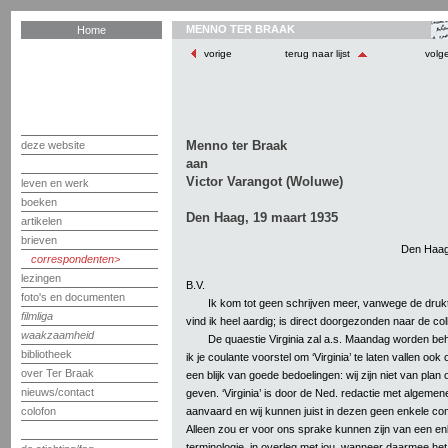
MENNO TER BRAAK
Home
vorige
terug naar lijst
volg
Menno ter Braak
deze website
aan
Victor Varangot (Woluwe)
leven en werk
boeken
Den Haag, 19 maart 1935
artikelen
brieven
Den Haag
correspondenten
lezingen
B.V.
foto's en documenten
Ik kom tot geen schrijven meer, vanwege de drukt
filmliga
vind ik heel aardig; is direct doorgezonden naar de col
waakzaamheid
De quaestie Virginia zal a.s. Maandag worden b
bibliotheek
ik je coulante voorstel om ‘Virginia’ te laten vallen ook o
over Ter Braak
een blijk van goede bedoelingen: wij zijn niet van plan o
nieuws/contact
geven. ‘Virginia’ is door de Ned. redactie met algem
aanvaard en wij kunnen juist in dezen geen enkele co
colofon
Alleen zou er voor ons sprake kunnen zijn van een enk
terminologie, in overleg met jou, wanneer daarmee het