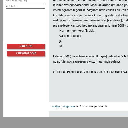
de stichting/faq
kunnen worden vereffend. Maar dit alleen om onze goe
zoeken
en met groote tegenzin. ‘Virginia’ laten vallen zou van
karakterloosheid zijn; zoover kunnen goede bedoelin
niet gaan. Du Perron heeft trouwens al [verklaard], dat [
als medewerker zou bedanken, waarin ik hem 100% ge
Hart. gr., ook voor Truida,
van ons beiden
je
M
ZOEK OP
CHRONOLOGIE
Bijlage: f 20.(misschien kun je dit [lapje] gebruiken? Ik
over. Niet op reageeren s.v.p., maar inwisselen.)
Origineel: Bijzondere Collecties van de Universiteit 
vorige
|
volgende
in
deze
correspondentie