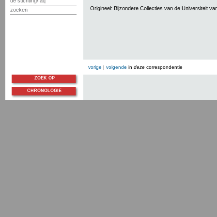
de stichting/faq
Origineel: Bijzondere Collecties van de Universiteit 
zoeken
vorige
|
volgende
in
deze
correspondentie
ZOEK OP
CHRONOLOGIE