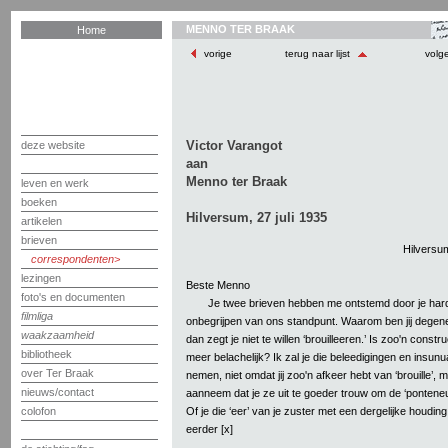
MENNO TER BRAAK
Home
vorige
terug naar lijst
volg
Victor Varangot
deze website
aan
Menno ter Braak
leven en werk
boeken
Hilversum, 27 juli 1935
artikelen
brieven
Hilversum
correspondenten
lezingen
Beste Menno
foto's en documenten
Je twee brieven hebben me ontstemd door je har
filmliga
onbegrijpen van ons standpunt. Waarom ben jij degene
waakzaamheid
dan zegt je niet te willen ‘brouilleeren.’ Is zoo'n constru
bibliotheek
meer belachelijk? Ik zal je die beleedigingen en insunua
over Ter Braak
nemen, niet omdat jij zoo'n afkeer hebt van ‘brouille’, 
nieuws/contact
aanneem dat je ze uit te goeder trouw om de ‘ponteneur
Of je die ‘eer’ van je zuster met een dergelijke houding
colofon
eerder [x]