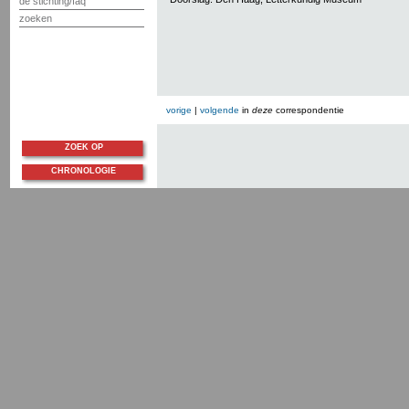
de stichting/faq
zoeken
vorige
|
volgende
in
deze
correspondentie
ZOEK OP
CHRONOLOGIE