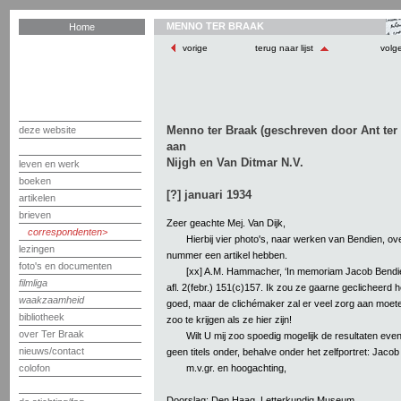
MENNO TER BRAAK
Home
vorige
terug naar lijst
volg
Menno ter Braak (geschreven door Ant ter
deze website
aan
Nijgh en Van Ditmar N.V.
leven en werk
boeken
[?] januari 1934
artikelen
brieven
Zeer geachte Mej. Van Dijk,
correspondenten
Hierbij vier photo's, naar werken van Bendien, ove
lezingen
nummer een artikel hebben.
foto's en documenten
[xx] A.M. Hammacher, ‘In memoriam Jacob Bendie
filmliga
afl. 2(febr.) 151(c)157. Ik zou ze gaarne geclicheerd
waakzaamheid
goed, maar de clichémaker zal er veel zorg aan moe
bibliotheek
zoo te krijgen als ze hier zijn!
over Ter Braak
Wilt U mij zoo spoedig mogelijk de resultaten e
nieuws/contact
geen titels onder, behalve onder het zelfportret: Jacob
m.v.gr. en hoogachting,
colofon
Doorslag: Den Haag, Letterkundig Museum